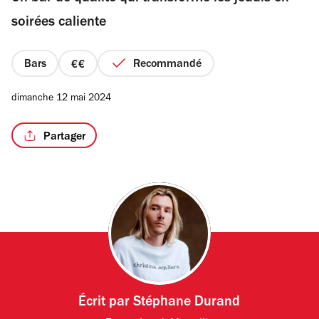
étoiles
soirées caliente
Bars
Recommandé
prix
/2
2
dimanche 12 mai 2024
sur
4
Partager
Écrit par
Stéphane Durand