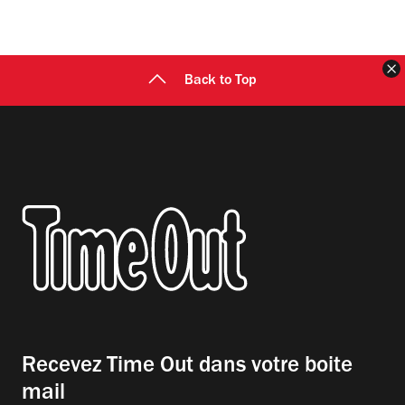
F
Back to Top
Recevez Time Out dans votre boite
mail