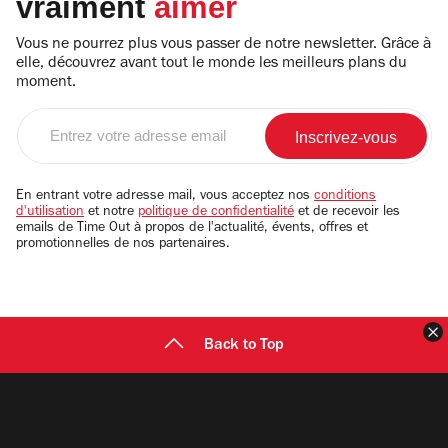
vraiment
aimer
Vous ne pourrez plus vous passer de notre newsletter. Grâce à
elle, découvrez avant tout le monde les meilleurs plans du
moment.
Entrez
votre
adresse
email
En entrant votre adresse mail, vous acceptez nos
conditions
d'utilisation
et notre
politique de confidentialité
et de recevoir les
emails de Time Out à propos de l'actualité, évents, offres et
promotionnelles de nos partenaires.
F
Back to Top