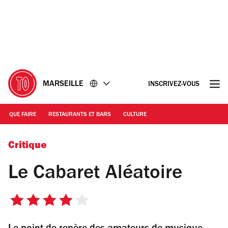
Accéder
Accéder
au
au
contenu
pied
de
page
MARSEILLE
INSCRIVEZ-VOUS
QUE FAIRE
RESTAURANTS ET BARS
CULTURE
© Isis MECHERAF / Cabaret Aléatoire
Critique
Le Cabaret Aléatoire
4
sur