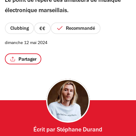
Le point de repère des amateurs de musique
5
étoiles
électronique marseillais.
Clubbing
Recommandé
prix
2
dimanche 12 mai 2024
sur
4
Partager
Écrit par
Stéphane Durand