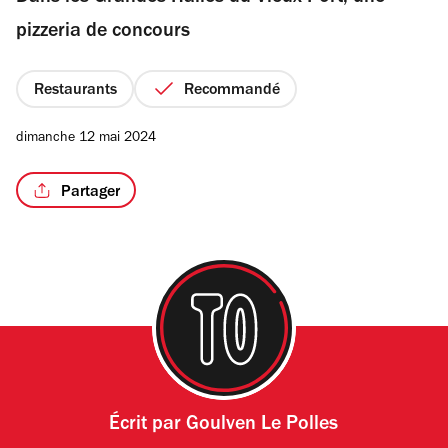
étoiles
pizzeria de concours
Restaurants
Recommandé
/3
dimanche 12 mai 2024
Partager
Écrit par
Goulven Le Polles