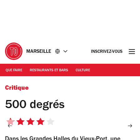
Accéder
Accéder
au
au
contenu
pied
de
page
MARSEILLE
INSCRIVEZ-VOUS
QUE FAIRE
RESTAURANTS ET BARS
CULTURE
© 500 degrés
Critique
500 degrés
4
sur
Dans les Grandes Halles du Vieux-Port, une
5