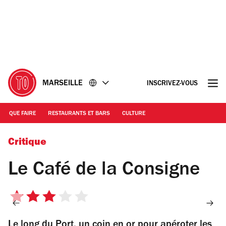
Accéder
Accéder
au
au
contenu
pied
de
page
MARSEILLE
INSCRIVEZ-VOUS
QUE FAIRE
RESTAURANTS ET BARS
CULTURE
Le Café de la Consigne | Le Café de la Consigne
Critique
Le Café de la Consigne
3
sur
Le long du Port, un coin en or pour apéroter les
5