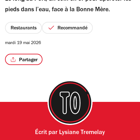
étoiles
pieds dans l’eau, face à la Bonne Mère.
Restaurants
Recommandé
/2
mardi 19 mai 2026
Partager
Écrit par
Lysiane Tremelay