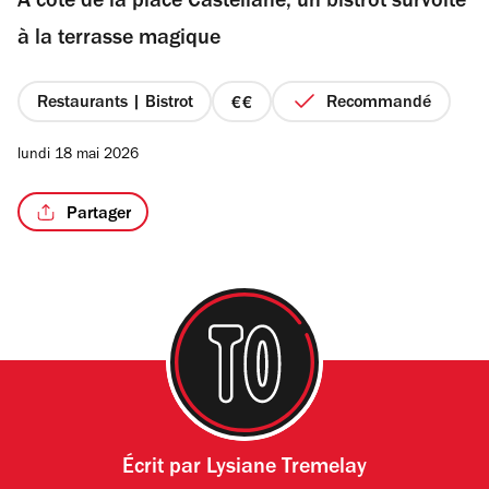
A côté de la place Castellane, un bistrot survolté
5
étoiles
à la terrasse magique
Restaurants | Bistrot
Recommandé
prix
2
lundi 18 mai 2026
sur
4
Partager
Écrit par
Lysiane Tremelay