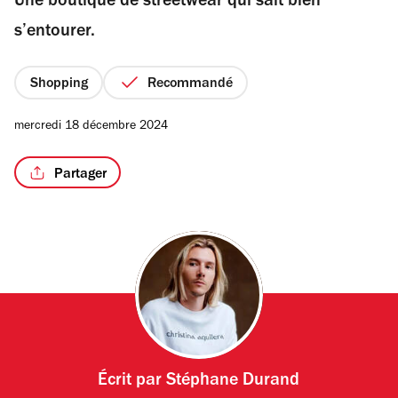
Une boutique de streetwear qui sait bien
5
étoiles
s’entourer.
Shopping
Recommandé
mercredi 18 décembre 2024
Partager
Écrit par
Stéphane Durand