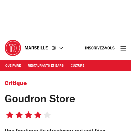
Accéder
Accéder
au
au
contenu
pied
de
page
MARSEILLE
INSCRIVEZ-VOUS
QUE FAIRE
RESTAURANTS ET BARS
CULTURE
(c) Goudron Store
Critique
Goudron Store
4
sur