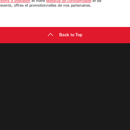
tions d'utilisation
et notre
politique de confidentialité
et de
 évents, offres et promotionnelles de nos partenaires.
Back to Top