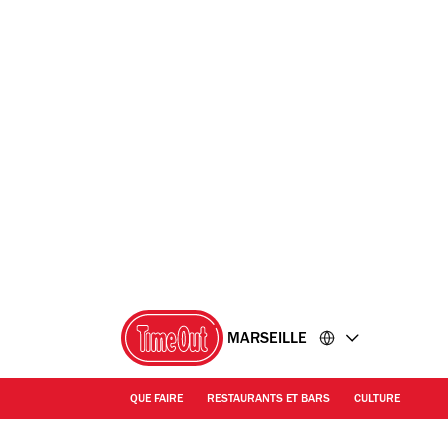
Accéder
Accéder
au
au
contenu
pied
de
page
MARSEILLE
QUE FAIRE
RESTAURANTS ET BARS
CULTURE