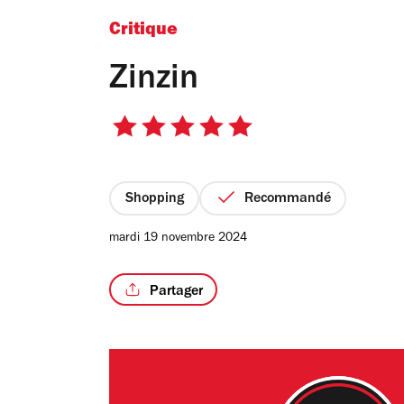
Critique
Zinzin
5
sur
5
étoiles
Shopping
Recommandé
mardi 19 novembre 2024
Partager