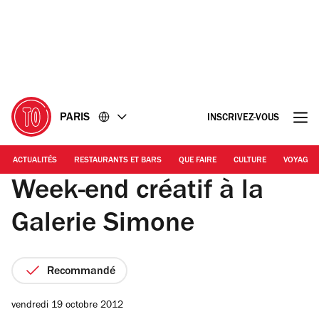
Accéder
Accéder
au
au
contenu
pied
de
page
PARIS
INSCRIVEZ-VOUS
ACTUALITÉS
RESTAURANTS ET BARS
QUE FAIRE
CULTURE
VOYAGE
Week-end créatif à la
Galerie Simone
Recommandé
vendredi 19 octobre 2012