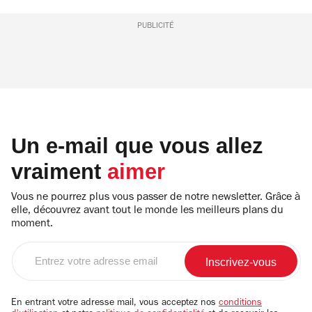
PUBLICITÉ
Un e-mail que vous allez
vraiment
aimer
Vous ne pourrez plus vous passer de notre newsletter. Grâce à
elle, découvrez avant tout le monde les meilleurs plans du
moment.
Entrez
votre
adresse
email
En entrant votre adresse mail, vous acceptez nos
conditions