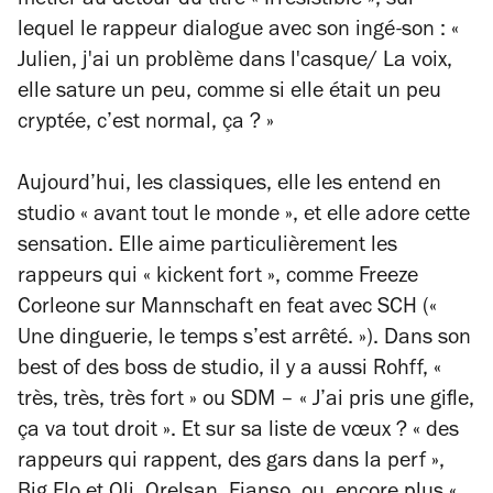
métier au détour du titre « Irrésistible », sur
lequel le rappeur dialogue avec son ingé-son :
«
Julien, j'ai un problème dans l'casque/ La voix,
elle sature un peu, comme si elle était un peu
cryptée, c’est normal, ça ? »
Aujourd’hui, les classiques, elle les entend en
studio
« avant tout le monde »
, et elle adore cette
sensation. Elle aime particulièrement les
rappeurs qui
« kickent fort »
, comme Freeze
Corleone sur
Mannschaft
en feat avec SCH (
«
Une dinguerie, le temps s’est arrêté. »
). Dans son
best of des boss de studio, il y a aussi Rohff,
«
très, très, très fort »
ou SDM –
« J’ai pris une gifle,
ça va tout droit »
. Et sur sa liste de vœux ?
« des
rappeurs qui rappent, des gars dans la perf »
,