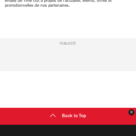
emails de Time Out à propos de l'actualité, évents, offres et
promotionnelles de nos partenaires.
PUBLICITÉ
F
Back to Top