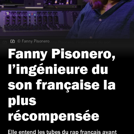
© Fanny Pisonero
© Fanny Pisonero | Fanny Pisonero, l’ingénieure du son
française la plus récompensée
Fanny Pisonero,
l’ingénieure du
son française la
plus
récompensée
Elle entend les tubes du rap français avant