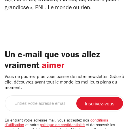
Big Flo et Oli, Orelsan, Fianso, ou, encore plus
«
grandiose »
, PNL. Le monde ou rien.
Un e-mail que vous allez
vraiment
aimer
Vous ne pourrez plus vous passer de notre newsletter. Grâce à
elle, découvrez avant tout le monde les meilleurs plans du
moment.
Entrez
votre
adresse
email
En entrant votre adresse mail, vous acceptez nos
conditions
d'utilisation
et notre
politique de confidentialité
et de recevoir les