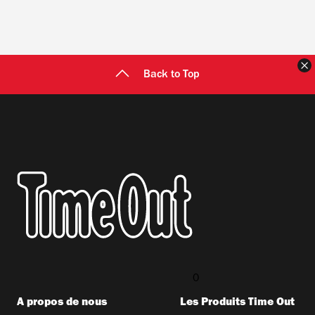
F
Back to Top
0
A propos de nous
Les Produits Time Out​