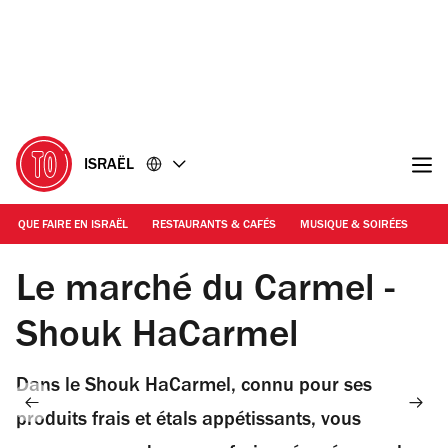
Accéder
Accéder
au
au
contenu
pied
de
page
ISRAËL
QUE FAIRE EN ISRAËL
RESTAURANTS & CAFÉS
MUSIQUE & SOIRÉES
SH
© Shutterstock
Le marché du Carmel -
Shouk HaCarmel
Dans le Shouk HaCarmel, connu pour ses
produits frais et étals appétissants, vous