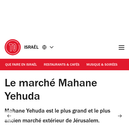
Accéder
Accéder
au
au
contenu
pied
de
page
ISRAËL
QUE FAIRE EN ISRAËL
RESTAURANTS & CAFÉS
MUSIQUE & SOIRÉES
SH
© Shutterstock
Le marché Mahane
Yehuda
Mahane Yehuda est le plus grand et le plus
ancien marché extérieur de Jérusalem.