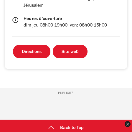
Jérusalem
Heures d'ouverture
dim-jeu 08h00-19h00; ven: 08h00-15h00
Directions
Site web
PUBLICITÉ
F
Back to Top