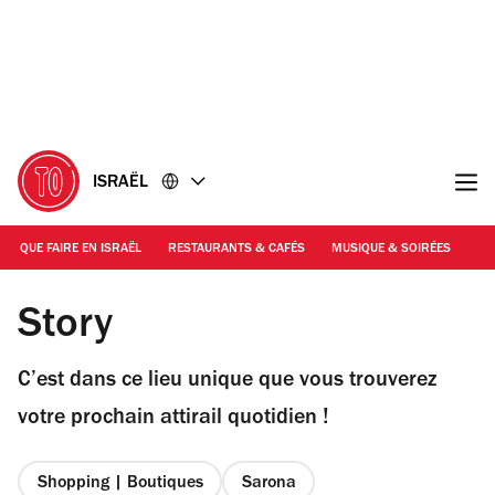
Accéder
Accéder
au
au
contenu
pied
de
page
ISRAËL
QUE FAIRE EN ISRAËL
RESTAURANTS & CAFÉS
MUSIQUE & SOIRÉES
SH
© Amit Gosher
Story
C’est dans ce lieu unique que vous trouverez
votre prochain attirail quotidien !
Shopping | Boutiques
Sarona