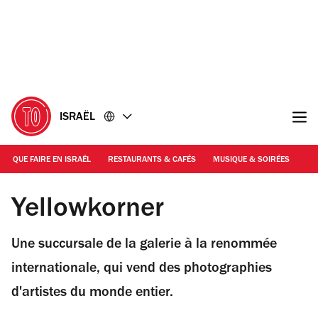
Accéder
Accéder
au
au
contenu
pied
de
page
ISRAËL
QUE FAIRE EN ISRAËL
RESTAURANTS & CAFÉS
MUSIQUE & SOIRÉES
SH
© PR
Yellowkorner
Une succursale de la galerie à la renommée
internationale, qui vend des photographies
d'artistes du monde entier.