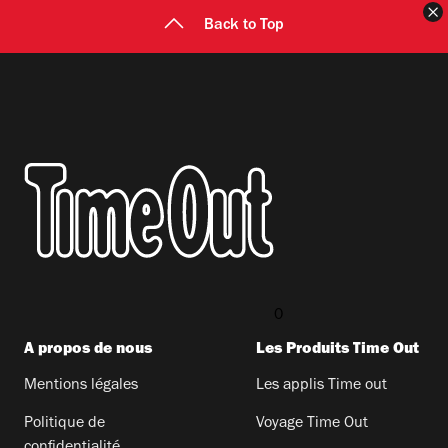
F
Back to Top
0
A propos de nous
Les Produits Time Out​
Mentions légales
Les applis Time out​
Politique de
Voyage Time Out​
confidentialité