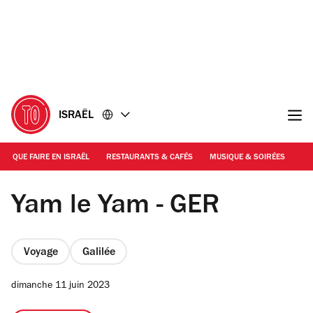
Accéder
Accéder
au
au
contenu
pied
de
page
ISRAËL
QUE FAIRE EN ISRAËL
RESTAURANTS & CAFÉS
MUSIQUE & SOIRÉES
SH
@Pr
Yam le Yam - GER
Voyage
Galilée
dimanche 11 juin 2023