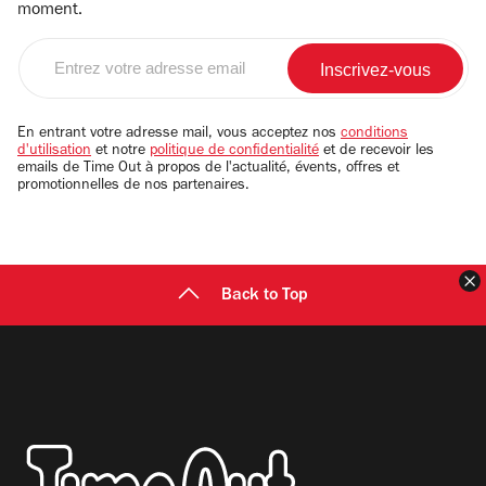
moment.
Entrez
votre
adresse
email
En entrant votre adresse mail, vous acceptez nos
conditions
d'utilisation
et notre
politique de confidentialité
et de recevoir les
emails de Time Out à propos de l'actualité, évents, offres et
promotionnelles de nos partenaires.
F
Back to Top