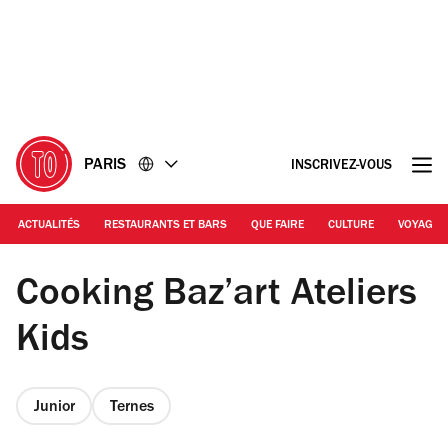
Accéder
Accéder
au
au
contenu
pied
de
page
PARIS
INSCRIVEZ-VOUS
ACTUALITÉS
RESTAURANTS ET BARS
QUE FAIRE
CULTURE
VOYAGE
DR
Cooking Baz’art Ateliers
Kids
Junior
Ternes