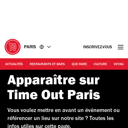
Accéder
Accéder
au
au
contenu
pied
de
page
PARIS
INSCRIVEZ-VOUS
ACTUALITÉS
RESTAURANTS ET BARS
QUE FAIRE
CULTURE
VOYAGE
Apparaître sur
Time Out Paris
Vous voulez mettre en avant un événement ou
référencer un lieu sur notre site ? Toutes les
infos utiles sur cette page.