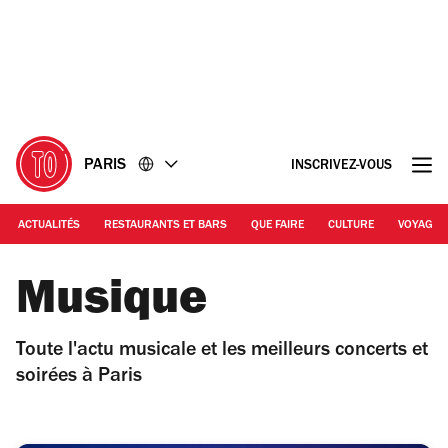
Accéder
Accéder
au
au
contenu
pied
de
page
PARIS
INSCRIVEZ-VOUS
ACTUALITÉS
RESTAURANTS ET BARS
QUE FAIRE
CULTURE
VOYAGE
Musique
Toute l'actu musicale et les meilleurs concerts et
soirées à Paris