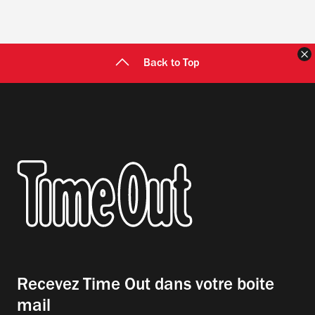
F
Back to Top
Recevez Time Out dans votre boite
mail