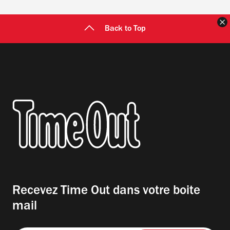
F
Back to Top
Recevez Time Out dans votre boite
mail