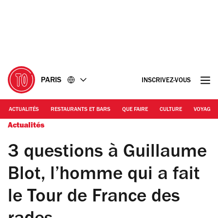
Accéder
Accéder
au
au
contenu
pied
de
page
PARIS
INSCRIVEZ-VOUS
ACTUALITÉS
RESTAURANTS ET BARS
QUE FAIRE
CULTURE
VOYAGE
Actualités
3 questions à Guillaume
Blot, l’homme qui a fait
le Tour de France des