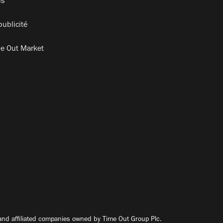
is
publicité
e Out Market
nd affiliated companies owned by Time Out Group Plc.