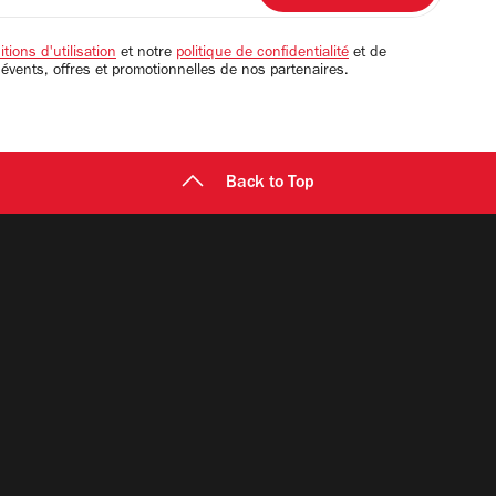
tions d'utilisation
et notre
politique de confidentialité
et de
 évents, offres et promotionnelles de nos partenaires.
Back to Top