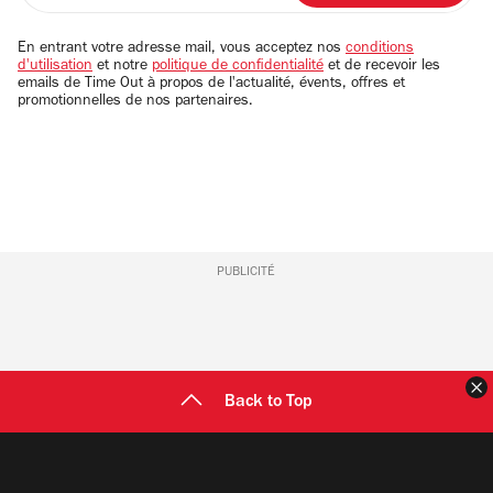
adresse
email
En entrant votre adresse mail, vous acceptez nos
conditions
d'utilisation
et notre
politique de confidentialité
et de recevoir les
emails de Time Out à propos de l'actualité, évents, offres et
promotionnelles de nos partenaires.
PUBLICITÉ
F
Back to Top