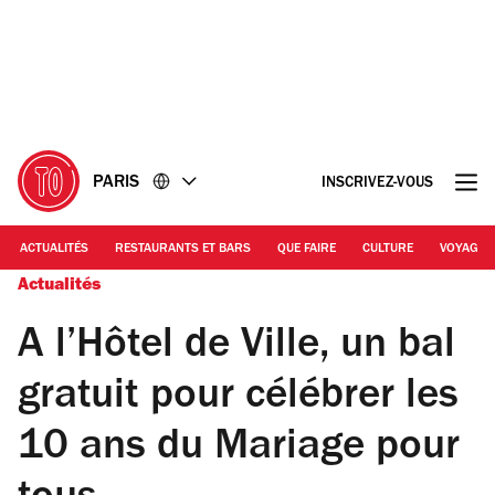
Accéder
Accéder
au
au
contenu
pied
de
page
PARIS
INSCRIVEZ-VOUS
ACTUALITÉS
RESTAURANTS ET BARS
QUE FAIRE
CULTURE
VOYAGE
Actualités
A l’Hôtel de Ville, un bal
gratuit pour célébrer les
10 ans du Mariage pour