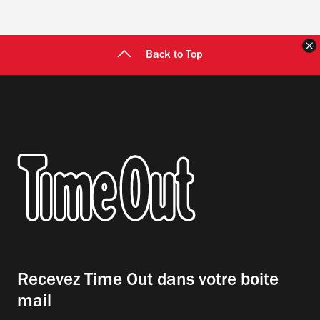
F
Back to Top
Recevez Time Out dans votre boite
mail