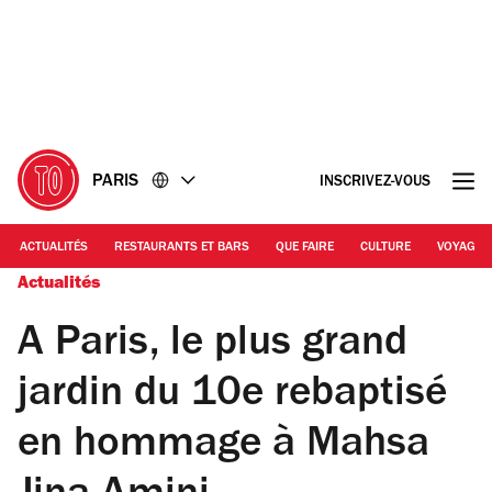
Accéder
Accéder
au
au
contenu
pied
de
page
PARIS
INSCRIVEZ-VOUS
ACTUALITÉS
RESTAURANTS ET BARS
QUE FAIRE
CULTURE
VOYAGE
Actualités
A Paris, le plus grand
jardin du 10e rebaptisé
en hommage à Mahsa