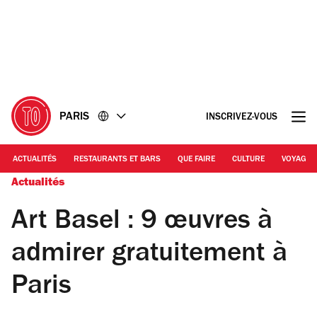
Accéder
Accéder
au
au
contenu
pied
de
page
PARIS
INSCRIVEZ-VOUS
ACTUALITÉS
RESTAURANTS ET BARS
QUE FAIRE
CULTURE
VOYAGE
Actualités
Art Basel : 9 œuvres à
admirer gratuitement à
Paris