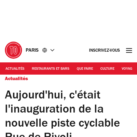
Accéder
Accéder
au
au
contenu
pied
de
page
PARIS
INSCRIVEZ-VOUS
ACTUALITÉS
RESTAURANTS ET BARS
QUE FAIRE
CULTURE
VOYAGE
Actualités
Aujourd'hui, c'était
l'inauguration de la
nouvelle piste cyclable