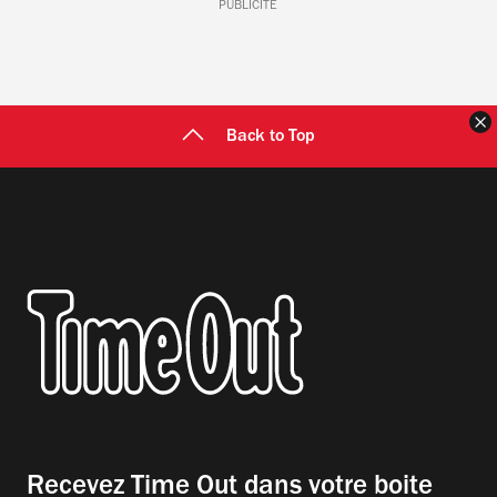
PUBLICITÉ
F
Back to Top
Recevez Time Out dans votre boite