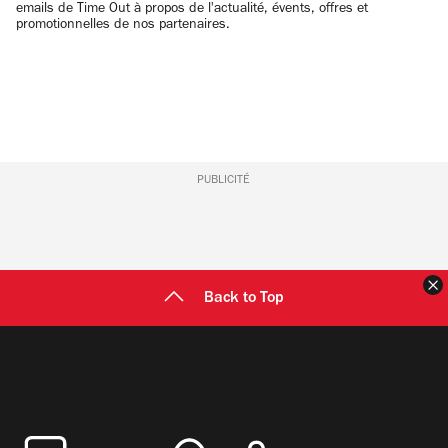
emails de Time Out à propos de l'actualité, évents, offres et
promotionnelles de nos partenaires.
PUBLICITÉ
F
Back to Top