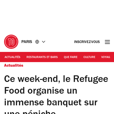
Accéder
Accéder
au
au
contenu
pied
de
page
PARIS
INSCRIVEZ-VOUS
ACTUALITÉS
RESTAURANTS ET BARS
QUE FAIRE
CULTURE
VOYAGE
Actualités
Ce week-end, le Refugee
Food organise un
immense banquet sur