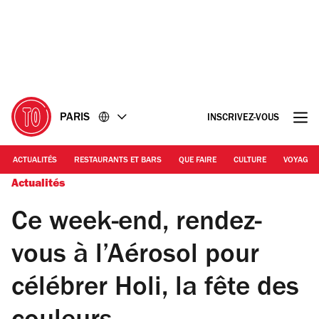
Accéder
Accéder
au
au
contenu
pied
de
page
PARIS
INSCRIVEZ-VOUS
ACTUALITÉS
RESTAURANTS ET BARS
QUE FAIRE
CULTURE
VOYAGE
Actualités
Ce week-end, rendez-
vous à l’Aérosol pour
célébrer Holi, la fête des