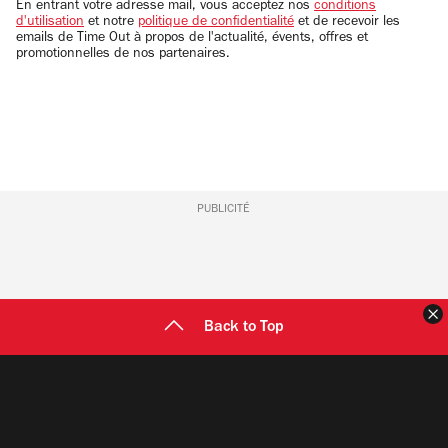
email
En entrant votre adresse mail, vous acceptez nos
conditions
d'utilisation
et notre
politique de confidentialité
et de recevoir les
emails de Time Out à propos de l'actualité, évents, offres et
promotionnelles de nos partenaires.
PUBLICITÉ
F
Back to Top