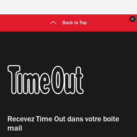
F
Back to Top
Recevez Time Out dans votre boite
mail