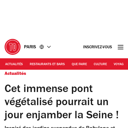
Accéder
Accéder
au
au
contenu
pied
de
page
PARIS
INSCRIVEZ-VOUS
ACTUALITÉS
RESTAURANTS ET BARS
QUE FAIRE
CULTURE
VOYAGE
Actualités
Cet immense pont
végétalisé pourrait un
jour enjamber la Seine !