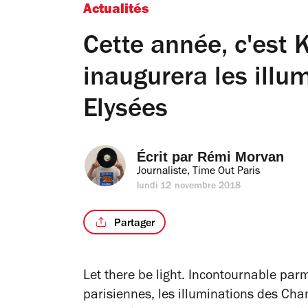
Actualités
Cette année, c'est K
inaugurera les ill
Elysées
Écrit par 
Rémi Morvan
Journaliste, Time Out Paris
lundi 12 novembre 2018
Partager
Let there be light
. Incontournable parm
parisiennes, les illuminations des Cha