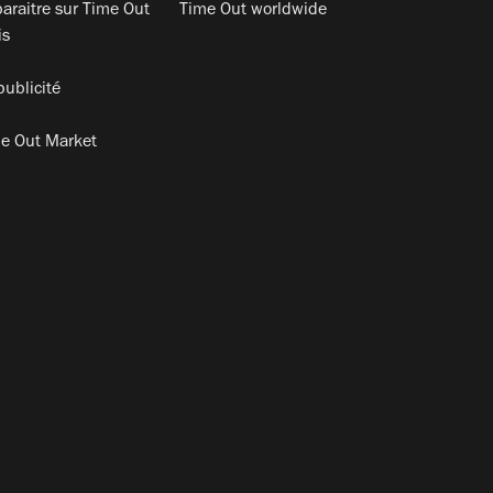
araitre sur Time Out
Time Out worldwide
is
publicité
e Out Market