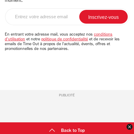
moment.
Entrez
votre
adresse
email
En entrant votre adresse mail, vous acceptez nos
conditions
d'utilisation
et notre
politique de confidentialité
et de recevoir les
emails de Time Out à propos de l'actualité, évents, offres et
promotionnelles de nos partenaires.
PUBLICITÉ
F
Back to Top