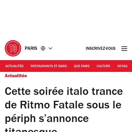
Accéder
Accéder
au
au
contenu
pied
de
page
PARIS
INSCRIVEZ-VOUS
ACTUALITÉS
RESTAURANTS ET BARS
QUE FAIRE
CULTURE
VOYAGE
Actualités
Cette soirée italo trance
de Ritmo Fatale sous le
périph s’annonce