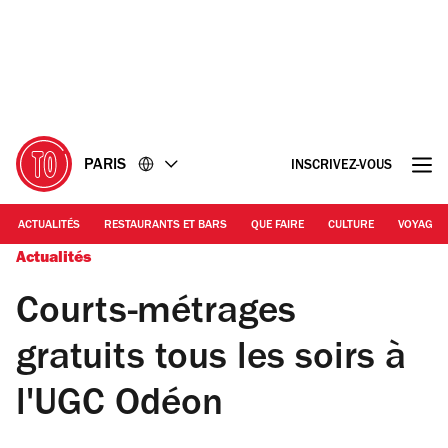
Accéder
Accéder
au
au
contenu
pied
de
page
PARIS
INSCRIVEZ-VOUS
ACTUALITÉS
RESTAURANTS ET BARS
QUE FAIRE
CULTURE
VOYAGE
Actualités
Courts-métrages
gratuits tous les soirs à
l'UGC Odéon