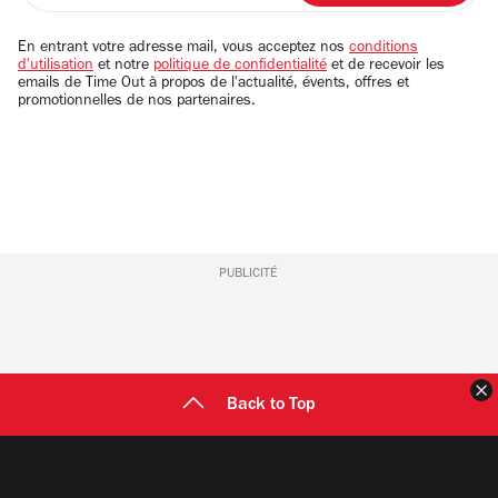
adresse
email
En entrant votre adresse mail, vous acceptez nos
conditions
d'utilisation
et notre
politique de confidentialité
et de recevoir les
emails de Time Out à propos de l'actualité, évents, offres et
promotionnelles de nos partenaires.
PUBLICITÉ
F
Back to Top