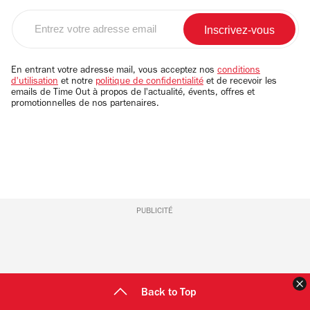
Entrez
votre
adresse
email
En entrant votre adresse mail, vous acceptez nos
conditions
d'utilisation
et notre
politique de confidentialité
et de recevoir les
emails de Time Out à propos de l'actualité, évents, offres et
promotionnelles de nos partenaires.
PUBLICITÉ
F
Back to Top