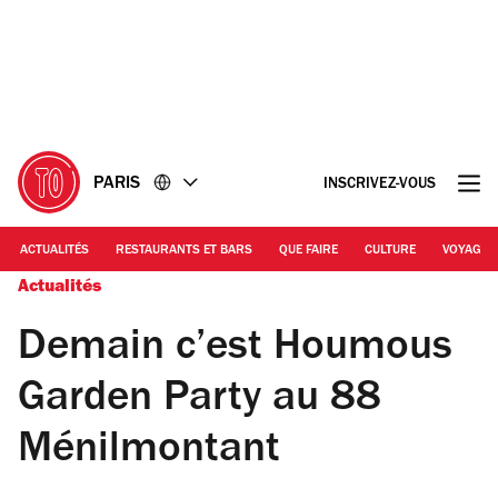
Accéder
Accéder
au
au
contenu
pied
de
page
PARIS
INSCRIVEZ-VOUS
ACTUALITÉS
RESTAURANTS ET BARS
QUE FAIRE
CULTURE
VOYAGE
Actualités
Demain c’est Houmous
Garden Party au 88
Ménilmontant