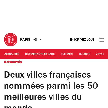
Accéder
Accéder
au
au
contenu
pied
de
page
PARIS
INSCRIVEZ-VOUS
ACTUALITÉS
RESTAURANTS ET BARS
QUE FAIRE
CULTURE
VOYAGE
Actualités
Deux villes françaises
nommées parmi les 50
meilleures villes du