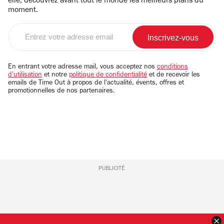
elle, découvrez avant tout le monde les meilleurs plans du
moment.
Entrez
votre
adresse
email
En entrant votre adresse mail, vous acceptez nos
conditions
d'utilisation
et notre
politique de confidentialité
et de recevoir les
emails de Time Out à propos de l'actualité, évents, offres et
promotionnelles de nos partenaires.
PUBLICITÉ
F