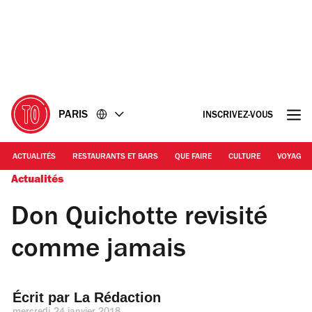
Accéder
Accéder
au
au
contenu
pied
de
page
PARIS
INSCRIVEZ-VOUS
ACTUALITÉS
RESTAURANTS ET BARS
QUE FAIRE
CULTURE
VOYAGE
Actualités
Don Quichotte revisité
comme jamais
Écrit par 
La Rédaction