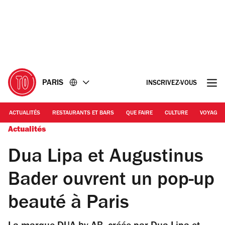
Accéder
Accéder
au
au
contenu
pied
de
page
PARIS
INSCRIVEZ-VOUS
ACTUALITÉS
RESTAURANTS ET BARS
QUE FAIRE
CULTURE
VOYAGE
Actualités
Dua Lipa et Augustinus
Bader ouvrent un pop-up
beauté à Paris