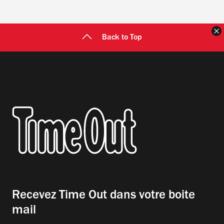
F
Back to Top
Recevez Time Out dans votre boite
mail