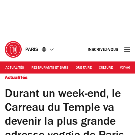
Accéder
Accéder
au
au
contenu
pied
de
page
PARIS
INSCRIVEZ-VOUS
ACTUALITÉS
RESTAURANTS ET BARS
QUE FAIRE
CULTURE
VOYAGE
Actualités
Durant un week-end, le
Carreau du Temple va
devenir la plus grande