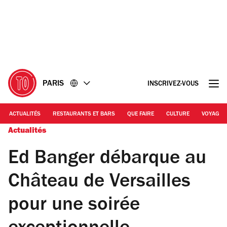
Accéder
Accéder
au
au
contenu
pied
de
page
PARIS
INSCRIVEZ-VOUS
ACTUALITÉS
RESTAURANTS ET BARS
QUE FAIRE
CULTURE
VOYAGE
Actualités
Ed Banger débarque au
Château de Versailles
pour une soirée