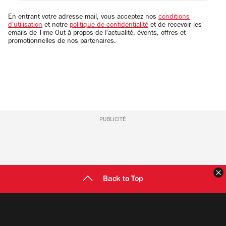
adresse
email
En entrant votre adresse mail, vous acceptez nos
conditions
d'utilisation
et notre
politique de confidentialité
et de recevoir les
emails de Time Out à propos de l'actualité, évents, offres et
promotionnelles de nos partenaires.
PUBLICITÉ
F
Back to Top