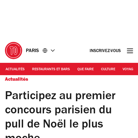
Accéder
Accéder
au
au
contenu
pied
de
page
PARIS
INSCRIVEZ-VOUS
ACTUALITÉS
RESTAURANTS ET BARS
QUE FAIRE
CULTURE
VOYAGE
Actualités
Participez au premier
concours parisien du
pull de Noël le plus