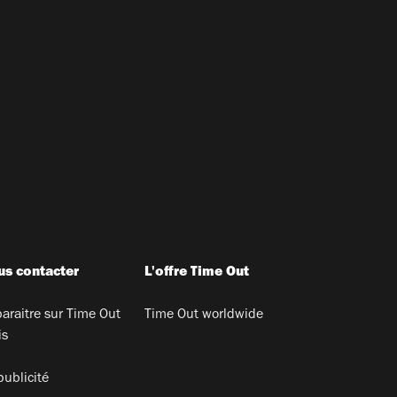
s contacter
L'offre Time Out
araitre sur Time Out
Time Out worldwide
is
publicité