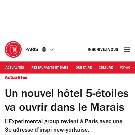
Accéder
Accéder
au
au
contenu
pied
de
page
PARIS
INSCRIVEZ-VOUS
ACTUALITÉS
RESTAURANTS ET BARS
QUE FAIRE
CULTURE
VOYAGE
Actualités
Un nouvel hôtel 5-étoiles
va ouvrir dans le Marais
L’Experimental group revient à Paris avec une
3e adresse d’inspi new-yorkaise.