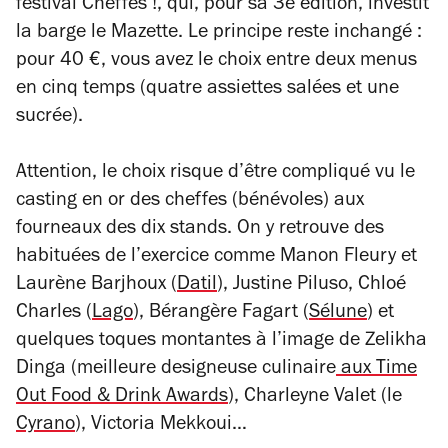
festival Cheffes !, qui, pour sa 3e édition, investit
la barge le Mazette.
Le principe reste inchangé :
pour 40 €, vous avez le choix entre deux menus
en cinq temps (quatre assiettes salées et une
sucrée).
Attention, le choix risque d’être compliqué vu le
casting en or des cheffes (bénévoles) aux
fourneaux des dix stands. On y retrouve des
habituées de l’exercice comme Manon Fleury et
Laurène Barjhoux (
Datil
), Justine Piluso, Chloé
Charles (
Lago
), Bérangère Fagart (
Sélune
) et
quelques toques montantes à l’image de Zelikha
Dinga (meilleure designeuse culinaire
aux Time
Out Food & Drink Awards
), Charleyne Valet (le
Cyrano
), Victoria Mekkoui…