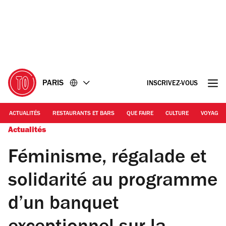
Accéder
Accéder
au
au
contenu
pied
de
page
PARIS
INSCRIVEZ-VOUS
ACTUALITÉS
RESTAURANTS ET BARS
QUE FAIRE
CULTURE
VOYAGE
Actualités
Féminisme, régalade et
solidarité au programme
d’un banquet