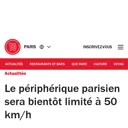
Accéder
Accéder
au
au
contenu
pied
de
page
PARIS
INSCRIVEZ-VOUS
ACTUALITÉS
RESTAURANTS ET BARS
QUE FAIRE
CULTURE
VOYAGE
Actualités
Le périphérique parisien
sera bientôt limité à 50
km/h