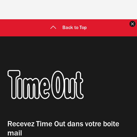
F
Back to Top
Recevez Time Out dans votre boite
mail