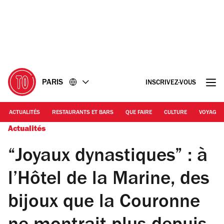
Accéder
Accéder
au
au
contenu
pied
de
page
PARIS
INSCRIVEZ-VOUS
ACTUALITÉS
RESTAURANTS ET BARS
QUE FAIRE
CULTURE
VOYAGE
Actualités
“Joyaux dynastiques” : à
l’Hôtel de la Marine, des
bijoux que la Couronne