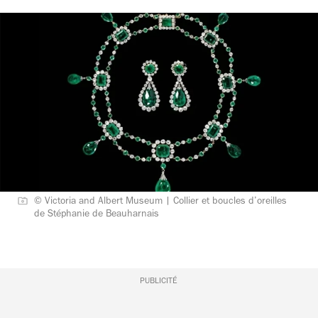
© Victoria and Albert Museum | Collier et boucles d’oreilles
de Stéphanie de Beauharnais
PUBLICITÉ