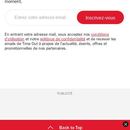
moment.
Entrez
votre
adresse
email
En entrant votre adresse mail, vous acceptez nos
conditions
d'utilisation
et notre
politique de confidentialité
et de recevoir les
emails de Time Out à propos de l'actualité, évents, offres et
promotionnelles de nos partenaires.
PUBLICITÉ
F
Back to Top