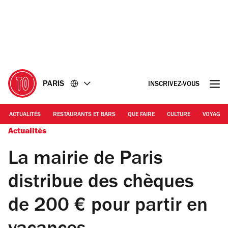
Accéder
Accéder
au
au
contenu
pied
de
page
PARIS
INSCRIVEZ-VOUS
ACTUALITÉS
RESTAURANTS ET BARS
QUE FAIRE
CULTURE
VOYAGE
Actualités
La mairie de Paris
distribue des chèques
de 200 € pour partir en