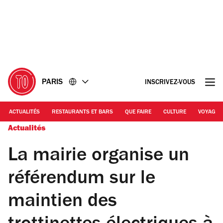
Accéder
Accéder
au
au
contenu
pied
de
page
PARIS
INSCRIVEZ-VOUS
ACTUALITÉS
RESTAURANTS ET BARS
QUE FAIRE
CULTURE
VOYAGE
Actualités
La mairie organise un
référendum sur le
maintien des