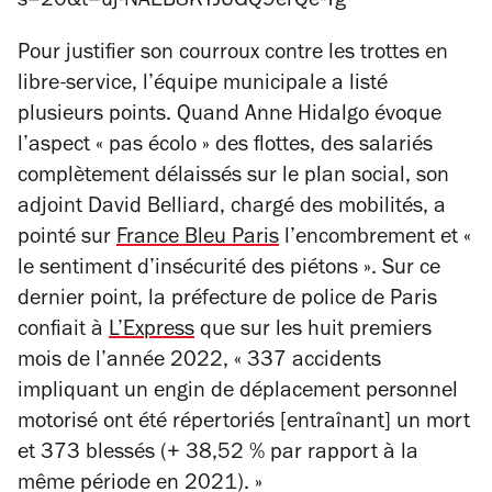
s=20&t=uj-NAEB8KTJUGQ9erQe-Yg
Pour justifier son courroux contre les trottes en
libre-service, l’équipe municipale a listé
plusieurs points. Quand Anne Hidalgo évoque
l’aspect
« pas écolo »
des flottes, des salariés
complètement délaissés sur le plan social, son
adjoint David Belliard, chargé des mobilités, a
pointé sur
France Bleu Paris
l’encombrement et
«
le sentiment d’insécurité des piétons »
. Sur ce
dernier point, la préfecture de police de Paris
confiait à
L’Express
que sur les huit premiers
mois de l’année 2022,
« 337 accidents
impliquant un engin de déplacement personnel
motorisé ont été répertoriés [entraînant] un mort
et 373 blessés (+ 38,52 % par rapport à la
même période en 2021). »