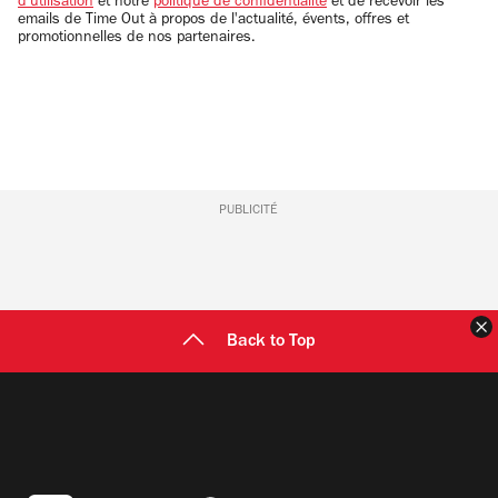
d'utilisation
et notre
politique de confidentialité
et de recevoir les
emails de Time Out à propos de l'actualité, évents, offres et
promotionnelles de nos partenaires.
PUBLICITÉ
F
Back to Top