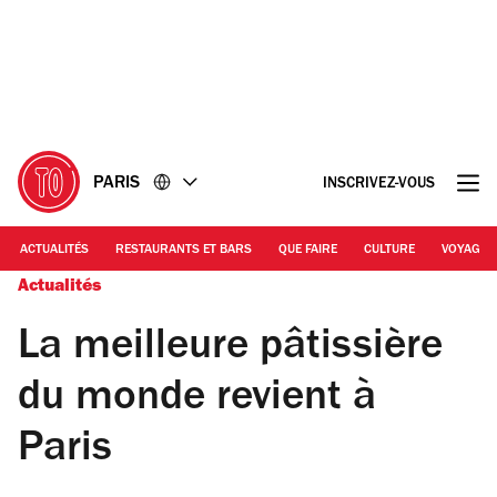
Accéder
Accéder
au
au
contenu
pied
de
page
PARIS
INSCRIVEZ-VOUS
ACTUALITÉS
RESTAURANTS ET BARS
QUE FAIRE
CULTURE
VOYAGE
Actualités
La meilleure pâtissière
du monde revient à
Paris