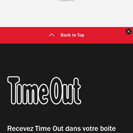
PUBLICITÉ
F
Back to Top
Recevez Time Out dans votre boite