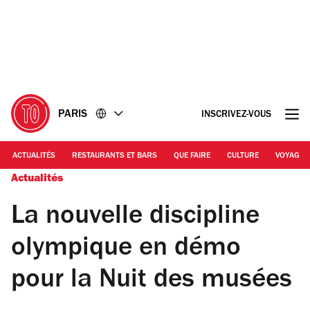
Accéder
Accéder
au
au
contenu
pied
de
page
PARIS
INSCRIVEZ-VOUS
ACTUALITÉS
RESTAURANTS ET BARS
QUE FAIRE
CULTURE
VOYAGE
Actualités
La nouvelle discipline
olympique en démo
pour la Nuit des musées