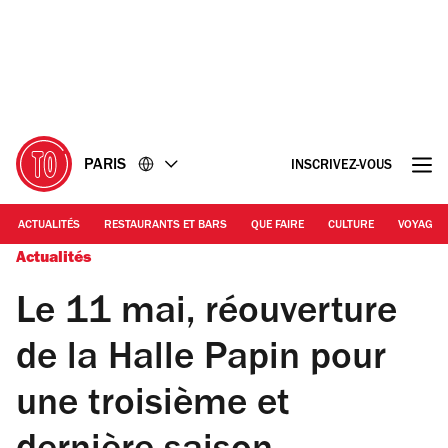
Accéder
Accéder
au
au
contenu
pied
de
page
PARIS
INSCRIVEZ-VOUS
ACTUALITÉS
RESTAURANTS ET BARS
QUE FAIRE
CULTURE
VOYAGE
Actualités
Le 11 mai, réouverture
de la Halle Papin pour
une troisième et