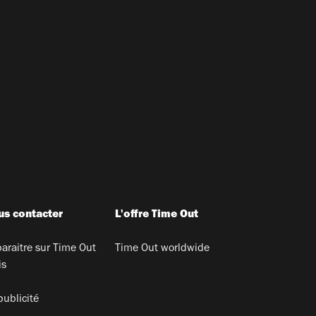
s contacter
L'offre Time Out
araitre sur Time Out
Time Out worldwide
is
publicité