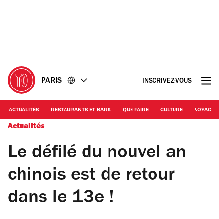
Accéder
Accéder
au
au
contenu
pied
de
page
PARIS
INSCRIVEZ-VOUS
ACTUALITÉS
RESTAURANTS ET BARS
QUE FAIRE
CULTURE
VOYAGE
Actualités
Le défilé du nouvel an
chinois est de retour
dans le 13e !